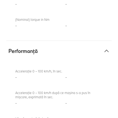
-
-
(Nominal) torque in Nm
-
-
Performanţă
Performanţă
Acceleraţie 0 – 100 km/h, în sec.
-
-
Acceleraţie 0 – 100 km/h după ce maşina s-a pus în
mişcare, exprimată în sec.
-
-