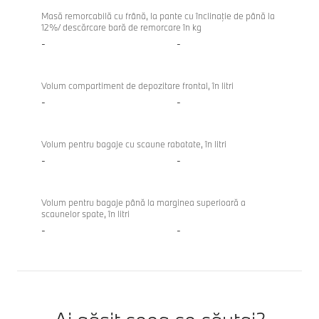
Masă remorcabilă cu frână, la pante cu înclinaţie de până la
12%/ descărcare bară de remorcare în kg
-
-
Volum compartiment de depozitare frontal, în litri
-
-
Volum pentru bagaje cu scaune rabatate, în litri
-
-
Volum pentru bagaje până la marginea superioară a
scaunelor spate, în litri
-
-