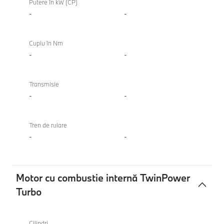
Putere în kW (CP)
-
-
Cuplu în Nm
-
-
Transmisie
-
-
Tren de rulare
-
-
Motor cu combustie internă TwinPower
Turbo
Motor
cu
Cilindri