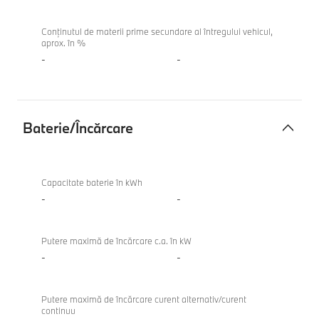
Conținutul de materii prime secundare al întregului vehicul,
aprox. în %
-
-
Baterie/Încărcare
Baterie/
Încărcare
Capacitate baterie în kWh
-
-
Putere maximă de încărcare c.a. în kW
-
-
Putere maximă de încărcare curent alternativ/curent
continuu