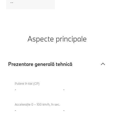
--
Aspecte principale
Prezentare generală tehnică
Prezentare
generală
Putere în kW (CP)
tehnică
-
-
Acceleraţie 0 – 100 km/h, în sec.
-
-