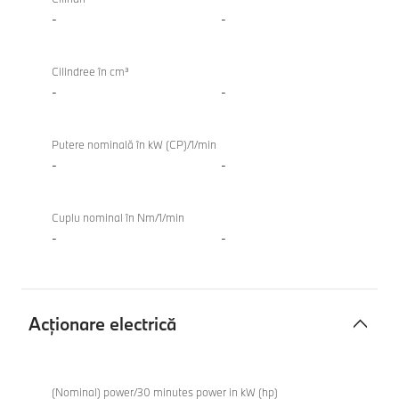
combustie
-
-
internă
TwinPower
Cilindree în cm³
Turbo
-
-
Putere nominală în kW (CP)/1/min
-
-
Cuplu nominal în Nm/1/min
-
-
Acţionare electrică
Acţionare
electrică
(Nominal) power/30 minutes power in kW (hp)