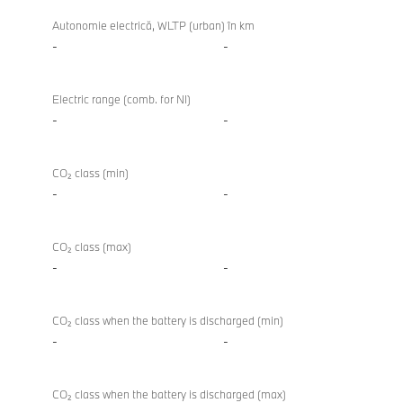
Autonomie electrică, WLTP (urban) în km
-
-
Electric range (comb. for NI)
-
-
CO₂ class (min)
-
-
CO₂ class (max)
-
-
CO₂ class when the battery is discharged (min)
-
-
CO₂ class when the battery is discharged (max)