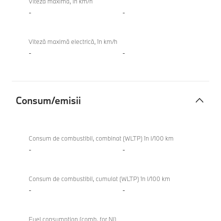
Viteză maximă, în km/h
-
-
Viteză maximă electrică, în km/h
-
-
Consum/emisii
Consum/emisii
Consum de combustibil, combinat (WLTP) în l/100 km
-
-
Consum de combustibil, cumulat (WLTP) în l/100 km
-
-
Fuel consumption (comb. for NI)