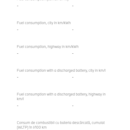
-
-
Fuel consumption, city in km/kWh
-
-
Fuel consumption, highway in km/kWh
-
-
Fuel consumption with a discharged battery, city in km/l
-
-
Fuel consumption with a discharged battery, highway in
km/l
-
-
Consum de combustibil cu bateria descărcată, cumulat
(WLTP) în l/100 km