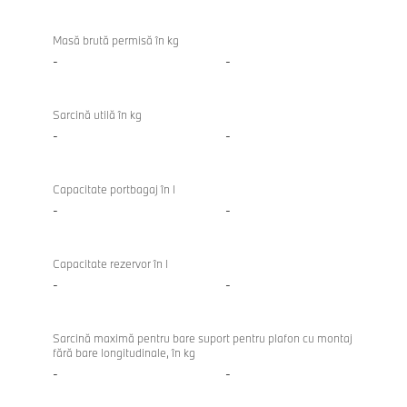
Masă brută permisă în kg
-
-
Sarcină utilă în kg
-
-
Capacitate portbagaj în l
-
-
Capacitate rezervor în l
-
-
Sarcină maximă pentru bare suport pentru plafon cu montaj
fără bare longitudinale, în kg
-
-