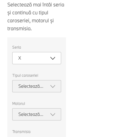
Selectează mai întâi seria
și continuă cu tipul
caroseriei, motorul și
transmisia.
Selectați
Seria
următoarele
proprietăți
X
pentru
a
alege
o
Tipul caroseriei
mașină
pentru
Selectează
comparație.
tipul
caroseriei
Motorul
Selectează
motorul
Transmisia