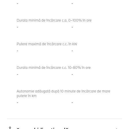
-
-
Durata minimă de încărcare c.a. 0–100% în ore
-
-
Putere maximă de încărcare c.c. în kW
-
-
Durata minimă de încărcare c.c. 10-80% în ore
-
-
Autonomie adăugată după 10 minute de încărcare de mare
putere în km
-
-