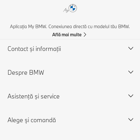
Aplicația My BMW. Conexiunea directă cu modelul tău BMW.
Află mai multe
Contact şi informaţii
Despre BMW
Asistență și Contact
Contactează-ne
Asistenţă şi service
Caută un partener BMW
Despre noi
Asistenţă în caz de accident
Cariere
Alege și comandă
Cere o ofertă
Despre BMW Group
Programare în service
Aplicaţia My BMW