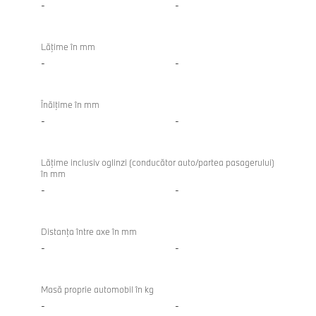
-
-
Lăţime în mm
-
-
Înălţime în mm
-
-
Lăţime inclusiv oglinzi (conducător auto/partea pasagerului)
în mm
-
-
Distanţa între axe în mm
-
-
Masă proprie automobil în kg
-
-