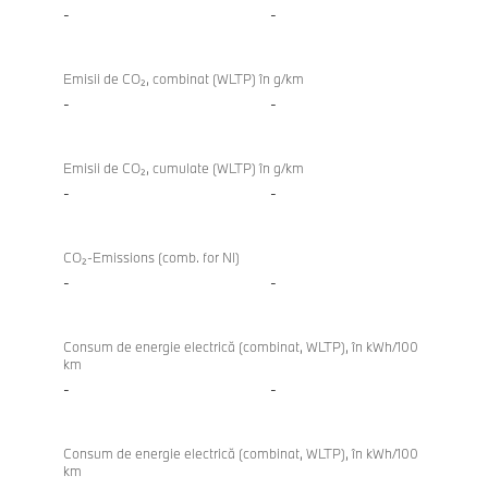
-
-
Emisii de CO₂, combinat (WLTP) în g/km
-
-
Emisii de CO₂, cumulate (WLTP) în g/km
-
-
CO₂-Emissions (comb. for NI)
-
-
Consum de energie electrică (combinat, WLTP), în kWh/100
km
-
-
Consum de energie electrică (combinat, WLTP), în kWh/100
km