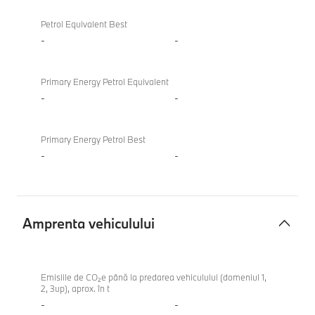
Petrol Equivalent Best
-
-
Primary Energy Petrol Equivalent
-
-
Primary Energy Petrol Best
-
-
Amprenta vehiculului
Amprenta
vehiculului
Emisiile de CO₂e până la predarea vehiculului (domeniul 1,
2, 3up), aprox. în t
-
-