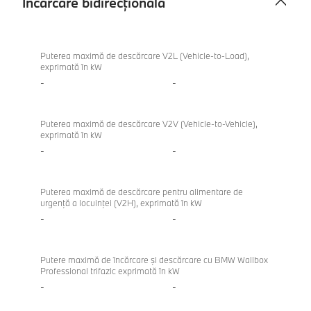
Încărcare bidirecțională
Încărcare
bidirecțională
Puterea maximă de descărcare V2L (Vehicle-to-Load),
exprimată în kW
-
-
Puterea maximă de descărcare V2V (Vehicle-to-Vehicle),
exprimată în kW
-
-
Puterea maximă de descărcare pentru alimentare de
urgenţă a locuinţei (V2H), exprimată în kW
-
-
Putere maximă de încărcare şi descărcare cu BMW Wallbox
Professional trifazic exprimată în kW
-
-