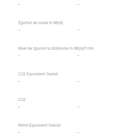
-
-
Zgomot de rulare în dB(A)
-
-
Nivel de zgomot la staţionare în dB(A)/1 min
-
-
CO2 Equivalent Overall
-
-
CO2
-
-
Petrol Equivalent Overall
-
-