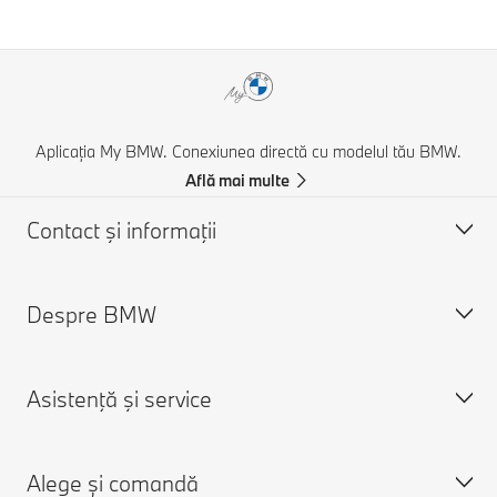
Aplicația My BMW. Conexiunea directă cu modelul tău BMW.
Află mai multe
Contact şi informaţii
Despre BMW
Asistență și Contact
Contactează-ne
Asistenţă şi service
Caută un partener BMW
Despre noi
Asistenţă în caz de accident
Cariere
Alege și comandă
Cere o ofertă
Despre BMW Group
Programare în service