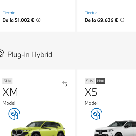
Electric
Electric
De la 51.002 €
De la 69.636 €
Plug-in Hybrid
SUV
SUV
Nou
XM
X5
Model
Model