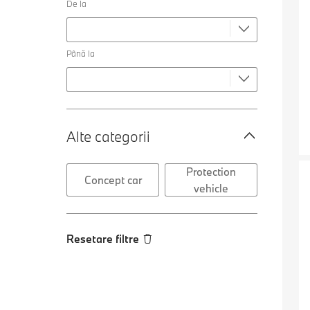
De la
Până la
Alte categorii
Protection
Concept car
vehicle
Resetare filtre