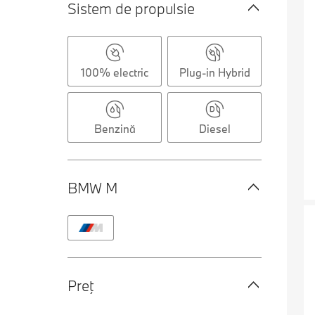
Sistem de propulsie
100% electric
Plug-in Hybrid
Benzină
Diesel
BMW M
Preţ