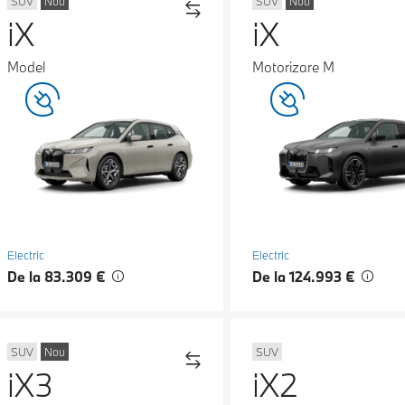
SUV
Nou
SUV
Nou
iX
iX
Model
Motorizare M
Electric
Electric
De la 83.309 €
De la 124.993 €
SUV
Nou
SUV
iX3
iX2