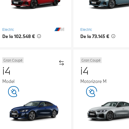
Electric
Electric
De la 102.548 €
De la 73.145 €
Gran Coupé
Gran Coupé
i4
i4
Model
Motorizare M