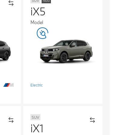
SUV
Nou
iX5
Model
Electric
SUV
iX1