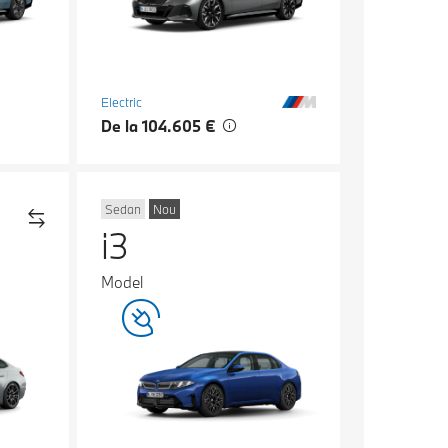
Electric
De la 104.605 €
Sedan
Nou
i3
Model