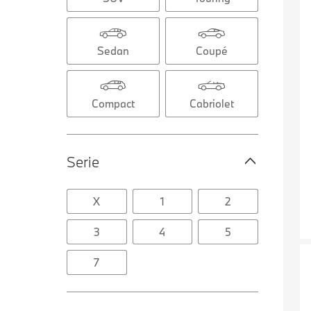
Sedan
Coupé
Compact
Cabriolet
Serie
X
1
2
3
4
5
7