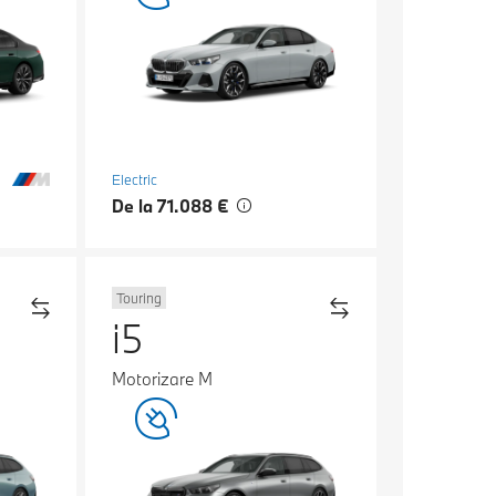
Electric
De la 71.088 €
Touring
i5
Motorizare M