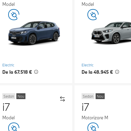
Model
Model
Electric
Electric
De la 67.518 €
De la 48.945 €
Sedan
Nou
Sedan
Nou
i7
i7
Model
Motorizare M