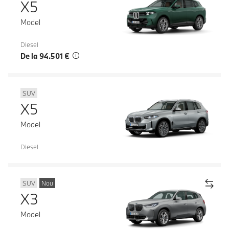
X5
Model
Diesel
De la 94.501 €
SUV
X5
Model
Diesel
SUV
Nou
X3
Model