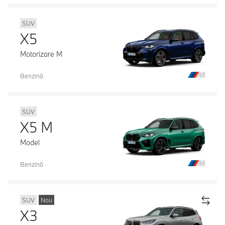
SUV
X5
Motorizare M
Benzină
SUV
X5 M
Model
Benzină
SUV
Nou
X3