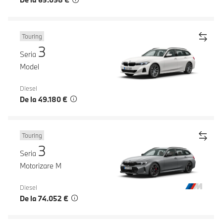
Touring
3
Seria
Model
Diesel
De la 49.180 €
Touring
3
Seria
Motorizare M
Diesel
De la 74.052 €