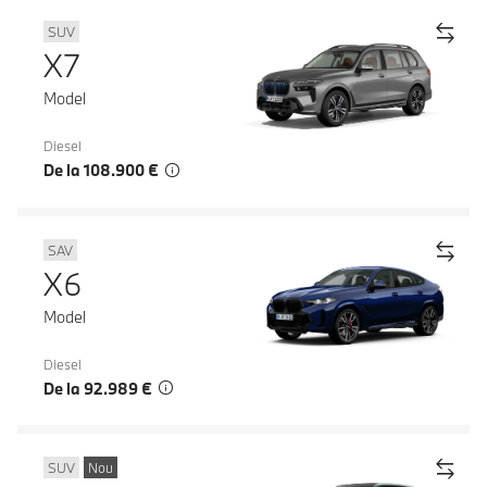
SUV
X7
Model
Diesel
De la 108.900 €
SAV
X6
Model
Diesel
De la 92.989 €
SUV
Nou