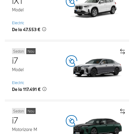
iX1
Model
Electric
De la 47.553 €
Sedan
Nou
i7
Model
Electric
De la 117.491 €
Sedan
Nou
i7
Motorizare M