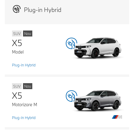
Plug-in Hybrid
SUV
Nou
X5
Model
Plug-in Hybrid
SUV
Nou
X5
Motorizare M
Plug-in Hybrid