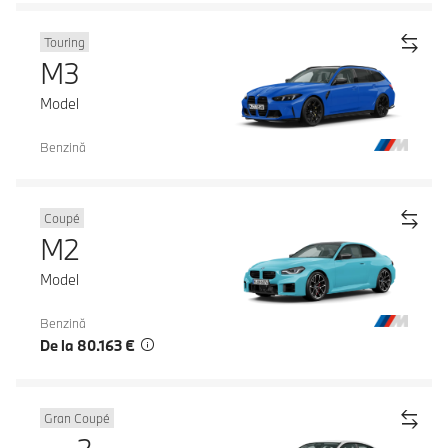
Touring
M3
Model
Benzină
Coupé
M2
Model
Benzină
De la 80.163 €
Gran Coupé