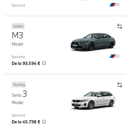
Benzină
Sedan
M3
Model
Benzină
De la 93.594 €
Touring
3
Seria
Model
Benzină
De la 45.738 €