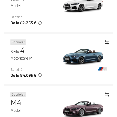
Model
Benzină
De la 62.255 €
Cabriolet
4
Seria
Motorizare M
Benzină
De la 84.095 €
Cabriolet
M4
Model